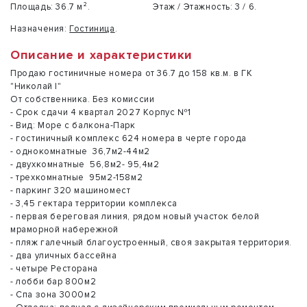
Площадь:
36.7 м².
Этаж / Этажность:
3 / 6.
Назначения:
Гостиница
.
Описание и характеристики
Продаю гостиничные номера от 36.7 до 158 кв.м. в ГК
"Николай I"
От собственника. Без комиссии
- Срок сдачи 4 квартал 2027 Корпус №1
- Вид: Море с балкона-Парк
- гостиничный комплекс 624 номера в черте города
- однокомнатные 36,7м2-44м2
- двухкомнатные 56,8м2- 95,4м2
- трехкомнатные 95м2-158м2
- паркинг 320 машиномест
- 3,45 гектара территории комплекса
- первая береговая линия, рядом новый участок белой
мраморной набережной
- пляж галечный благоустроенный, своя закрытая территория.
- два уличных бассейна
- четыре Ресторана
- лобби бар 800м2
- Спа зона 3000м2