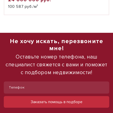
100 587 руб./м²
Не хочу искать, перезвоните
мне!
Оставьте номер телефона, наш
специалист свяжется с вами и поможет
с подбором недвижимости!
1
1
/
/
23
6
Телефон:
Продаю гостиничный номер, 39,29 м²
Продам земельный участок, 28,95
гектар
Симферопольское шоссе, д. 100
Заказать помощь в подборе
16 099 680 руб.
Анапа
280 000 000 руб.
409 765 руб./м²