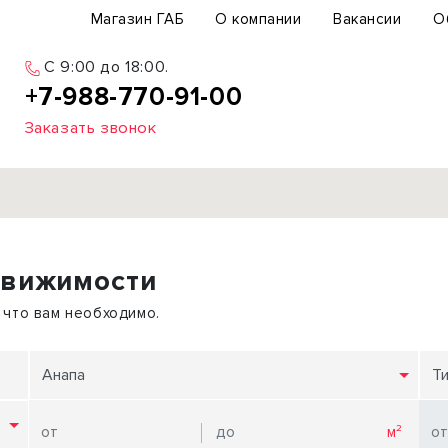
Магазин ГАБ
О компании
Вакансии
О
С 9:00 до 18:00.
+7-988-770-91-00
Заказать звонок
Продажа
движимости
ьный участок
Офис
ьное здание
Торговое помещение
 что вам необходимо.
бщепит
Свободного назначения
с-центр
Склад
Анапа
Т
вый центр
Бизнес