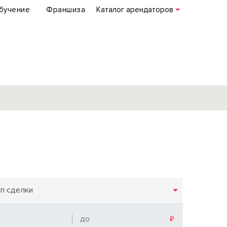
бучение
Франшиза
Каталог арендаторов
База объектов
коммерческой
недвижимости
по всей России
ип сделки
Подробнее