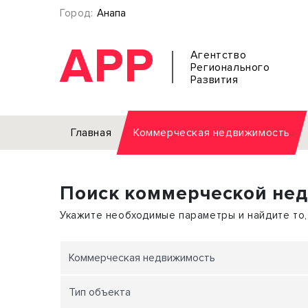
Город:
Анапа
АРР
Агентство
Регионального
Развития
Главная
Коммерческая недвижимость
Аренда
Поиск коммерческой не
Офис
Земел
Торговое помещение
Отдел
Укажите необходимые параметры и найдите то,
Свободного назначения
Под о
Склад
Бизне
Коммерческая недвижимость
Производство
Торго
Тип объекта